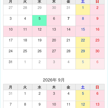
月
火
水
木
金
土
日
2026.5.6
27
28
29
30
31
1
2
５月１２日（火）の午後は院長急用にて１６時から診療開始となり
ますので、 ご注意ください。
3
4
5
6
7
8
9
2026.3.31
10
11
12
13
14
15
16
５月１日（金）は院長が学会理事会出席のため、午後は休診となり
ますのでご了承ください。
17
18
19
20
21
22
23
2026.3.31
24
25
26
27
28
29
30
４月７日（火）の午後は、院長が所用のため、１６時から診療開始
となりますのでご注意ください。
31
1
2
3
4
5
6
2026.3.11
3月16日（月）の午後は院長が医師会全国会議出席のため休診とな
りますので ご了承ください。
2026年 9月
2026.2.11
月
火
水
木
金
土
日
２月２０日（金）の午後は院長が学会理事会出席のため休診となり
31
1
2
3
4
5
6
ますのでご了承ください。
7
8
9
10
11
12
13